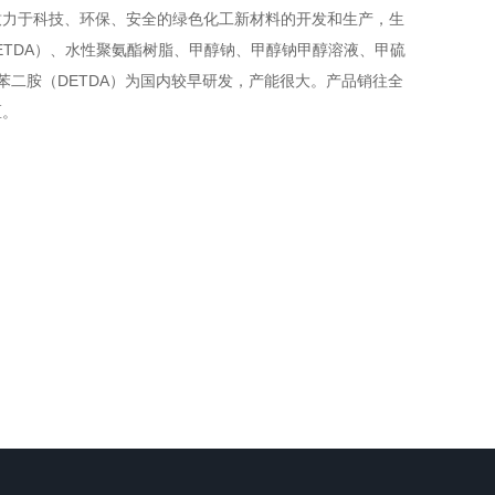
致力于科技、环保、安全的绿色化工新材料的开发和生产，生
DETDA）、水性聚氨酯树脂、甲醇钠、甲醇钠甲醇溶液、甲硫
苯二胺（DETDA）为国内较早研发，产能很大。产品销往全
区。