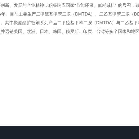
创新、发展的企业精神，积极响应国家“节能环保、低耗减排” 的号召，
0吨/年。目前主要生产二甲硫基甲苯二胺（DMTDA）、二乙基甲苯二胺（
。其中聚氨酯扩链剂系列产品二甲硫基甲苯二胺（DMTDA）与二乙基甲
市并远销美国、欧洲、日本、韩国、俄罗斯、印度、台湾等多个国家和地