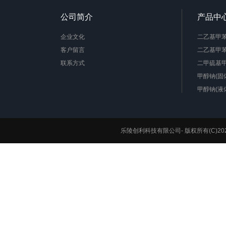
公司简介
产品中
企业文化
二乙基甲苯二
客户留言
二乙基甲苯
联系方式
二甲硫基甲
甲醇钠(固
甲醇钠(液
水性聚氨酯
降冰片烯
1,4-环己
乐陵创利科技有限公司-
版权所有(C)20
苊烯
聚酰亚胺
硅酮胶
氯醋树脂
聚醚胺( D-2
2,2-双吗
辛酸亚锡