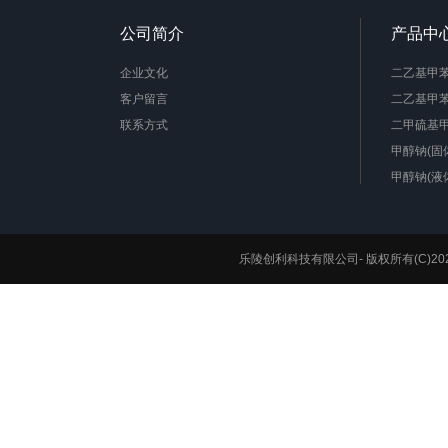
公司简介
产品中
企业文化
二乙基甲苯二
客户留言
二乙基甲苯
联系方式
二甲硫基甲
甲醇钠(固
甲醇钠(液
水性聚氨酯
降冰片烯
1,4-环己
乐陵创利科技有限公司-
版权所有(C)20
苊烯
聚酰亚胺
硅酮胶
氯醋树脂
聚醚胺( D-2
2,2-双吗
辛酸亚锡