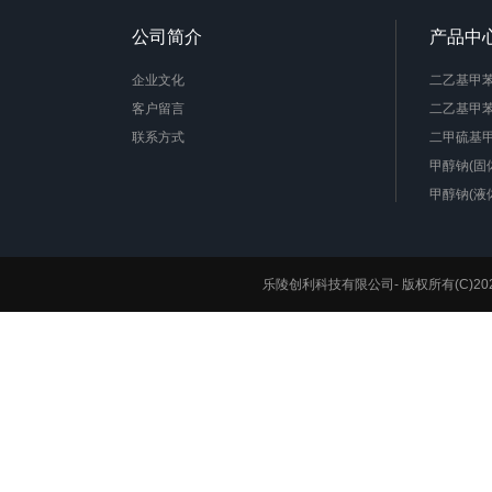
公司简介
产品中
企业文化
二乙基甲苯二
客户留言
二乙基甲苯
联系方式
二甲硫基甲
甲醇钠(固
甲醇钠(液
水性聚氨酯
降冰片烯
1,4-环己
乐陵创利科技有限公司-
版权所有(C)20
苊烯
聚酰亚胺
硅酮胶
氯醋树脂
聚醚胺( D-2
2,2-双吗
辛酸亚锡